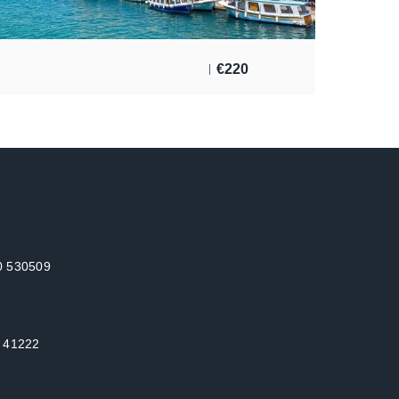
€
220
10 530509
: 41222