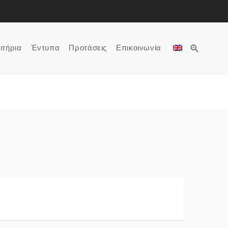
Rome, Paris, Munich
zoom_in
ιτήρια
Έντυπα
Προτάσεις
Επικοινωνία