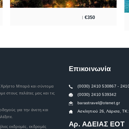
€
350
Επικοινωνία
ν Χρήστο Μπαρά και σύντομα
(0030) 2410 530867 - 24
με στους πελάτες μας και τις
(0030) 2410 539342
barastravel@otenet.gr
οδηγούς για την άνετη και
Ασκληπιού 26, Λάρισα, ΤΚ
λέξετε.
Αρ. ΑΔΕΙΑΣ ΕΟΤ
λιες εκδρομές, εκδρομές