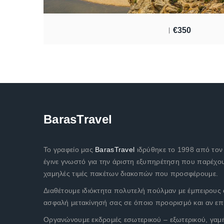
€
350
BarasTravel
Το γραφείο μας
BarasTravel
ιδρύθηκε το 1998 από το
έγινε γνωστό για την άριστη εξυπηρέτηση που παρέχου
χαμηλές τιμές πακέτων διακοπών που προσφέρουμε.
Διαθέτουμε ιδιόκτητα πολυτελή πούλμαν με έμπειρους 
ασφαλή μετακίνησή σας σε όποιο προορισμό και αν επι
Οργανώνουμε εκδρομές εσωτερικού – εξωτερικού, γαμή