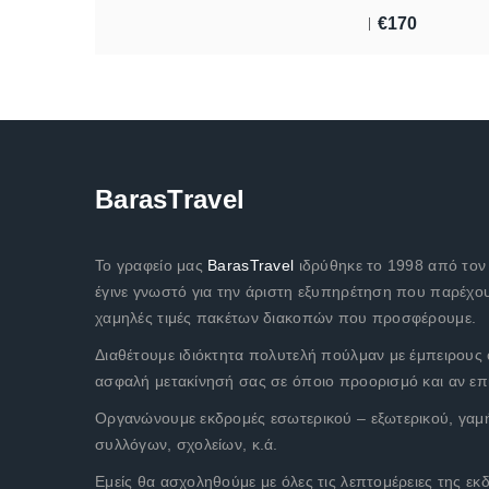
€
170
BarasTravel
Το γραφείο μας
BarasTravel
ιδρύθηκε το 1998 από το
έγινε γνωστό για την άριστη εξυπηρέτηση που παρέχου
χαμηλές τιμές πακέτων διακοπών που προσφέρουμε.
Διαθέτουμε ιδιόκτητα πολυτελή πούλμαν με έμπειρους 
ασφαλή μετακίνησή σας σε όποιο προορισμό και αν επι
Οργανώνουμε εκδρομές εσωτερικού – εξωτερικού, γαμή
συλλόγων, σχολείων, κ.ά.
Εμείς θα ασχοληθούμε με όλες τις λεπτομέρειες της εκ