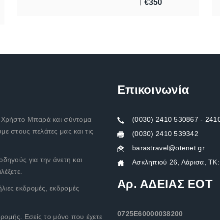
€
350
Επικοινωνία
ν Χρήστο Μπαρά και σύντομα
(0030) 2410 530867 - 24
με στους πελάτες μας και τις
(0030) 2410 539342
barastravel@otenet.gr
οδηγούς για την άνετη και
Ασκληπιού 26, Λάρισα, ΤΚ
λέξετε.
Αρ. ΑΔΕΙΑΣ ΕΟΤ
λιες εκδρομές, εκδρομές
0725Ε60000038200
δρομής. Εσείς το μόνο που έχετε