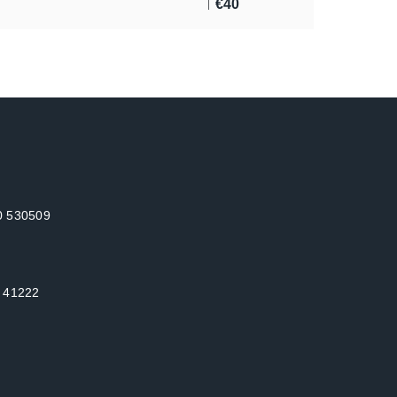
€
40
10 530509
: 41222