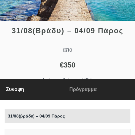
31/08(βράδυ) – 04/09 Πάρος
απο
€
350
Εκδρομές Καλοκαίρι 2026
Συνοψη
Πρόγραμμα
Αξιολογήσεις
0/5
0 σχόλια
Κατηγορία
Προτάσεις για Ελλάδα
31/08(βράδυ) – 04/09 Πάρος
Share
Tweet